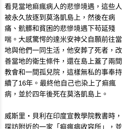
看見當地痲瘋病人的悲慘境遇，這些人
被永久放逐到莫洛凱島上，然後在病
痛、骯髒和貧困的悲慘境遇下苟延殘
喘。大感驚愕的達米安神父自願前往當
地與他們一同生活，他安葬了死者，改
善當地的衛生條件，還在島上蓋了兩間
教會和一間孤兒院，這樣無私的事奉持
續了16年。最終他自己也染上了痲瘋
病，並於四年後死在莫洛凱島上。
威斯里・貝利在印度宣教學院教書時，
探訪附近的一家「痲瘋病收容所」，並