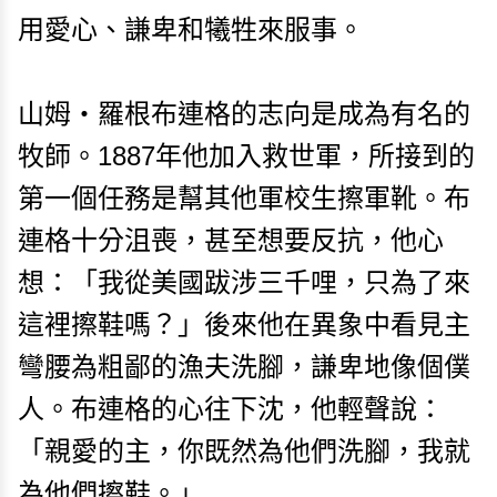
用愛心、謙卑和犧牲來服事。
山姆・羅根布連格的志向是成為有名的
牧師。1887年他加入救世軍，所接到的
第一個任務是幫其他軍校生擦軍靴。布
連格十分沮喪，甚至想要反抗，他心
想：「我從美國跋涉三千哩，只為了來
這裡擦鞋嗎？」後來他在異象中看見主
彎腰為粗鄙的漁夫洗腳，謙卑地像個僕
人。布連格的心往下沈，他輕聲說：
「親愛的主，你既然為他們洗腳，我就
為他們擦鞋。」