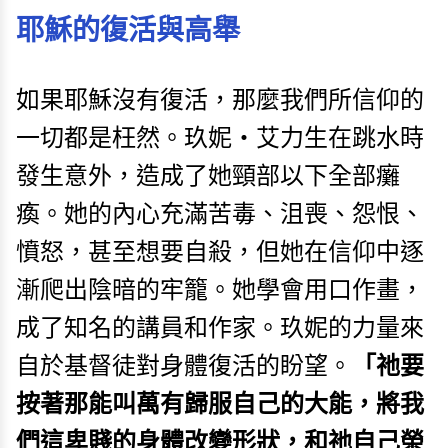
耶穌的復活與高舉
如果耶穌沒有復活，那麼我們所信仰的
一切都是枉然。玖妮‧艾力生在跳水時
發生意外，造成了她頸部以下全部癱
瘓。她的內心充滿苦毒、沮喪、怨恨、
憤怒，甚至想要自殺，但她在信仰中逐
漸爬出陰暗的牢籠。她學會用口作畫，
成了知名的講員和作家。玖妮的力量來
自於基督徒對身體復活的盼望。
「祂要
按著那能叫萬有歸服自己的大能，將我
們這卑賤的身體改變形狀，和祂自己榮