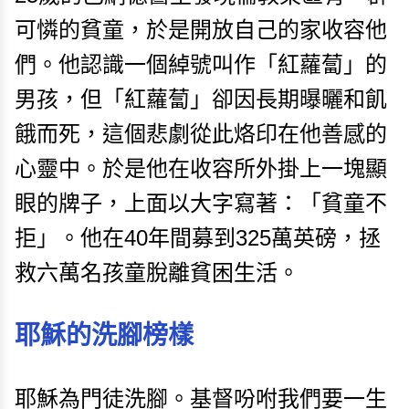
可憐的貧童，於是開放自己的家收容他
們。他認識一個綽號叫作「紅蘿蔔」的
男孩，但「紅蘿蔔」卻因長期曝曬和飢
餓而死，這個悲劇從此烙印在他善感的
心靈中。於是他在收容所外掛上一塊顯
眼的牌子，上面以大字寫著：「貧童不
拒」。他在40年間募到325萬英磅，拯
救六萬名孩童脫離貧困生活。
耶穌的洗腳榜樣
耶穌為門徒洗腳。基督吩咐我們要一生