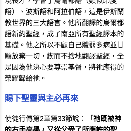
現長才，學會了烏爾都語（類似印度
語）、波斯語和阿拉伯語，這是伊斯蘭
教世界的三大語言。他所翻譯的烏爾都
語新約聖經，成了南亞所有聖經譯本的
基礎。他之所以不顧自己體弱多病並甘
願放棄一切，鍥而不捨地翻譯聖經，全
是因為他決心要尊崇基督，將祂應得的
榮耀歸給祂。
賜下聖靈與主必再來
使徒行傳第2章第33節說：
「祂既被神
的右手高舉，又從父受了所應許的聖