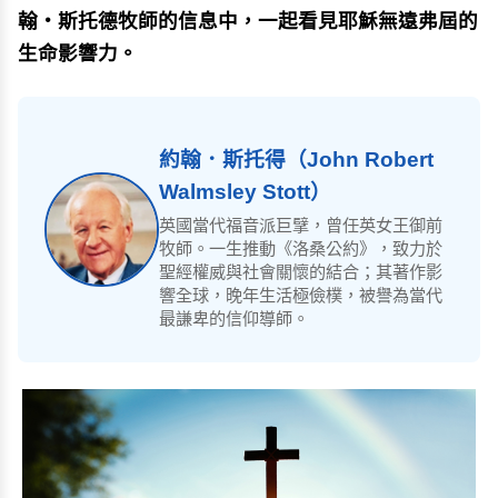
翰‧斯托德牧師的信息中，一起看見耶穌無遠弗屆的
生命影響力。
約翰．斯托得（John Robert
Walmsley Stott）
英國當代福音派巨擘，曾任英女王御前
牧師。一生推動《洛桑公約》，致力於
聖經權威與社會關懷的結合；其著作影
響全球，晚年生活極儉樸，被譽為當代
最謙卑的信仰導師。