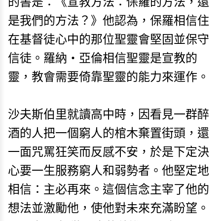
的書是：《宣教方法：保羅的方法，還
是我們的方法？》他認為，保羅相信住
在基督徒心中的那位聖靈會堅固並保守
信徒。羅納・亞倫相信聖靈是宣教的
靈，教會需要倚靠聖靈的能力來運作。
沙夫斯伯里就讀高中時，因看見一群醉
酒的人把一個窮人的棺木棄置街頭，還
一面咒罵狂笑而反感不安，於是下定決
心要一生服務窮人和弱勢者。他堅定地
相信：主必再來。這個信念主宰了他的
想法並激勵他，使他對未來充滿盼望。