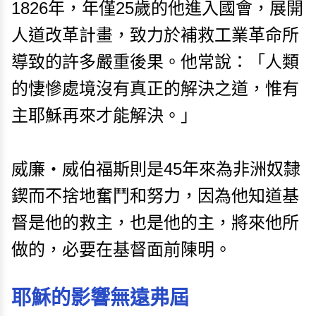
1826年，年僅25歲的他進入國會，展開
人道改革計畫，致力於補救工業革命所
導致的許多嚴重後果。他常說：「人類
的悽慘處境沒有真正的解決之道，惟有
主耶穌再來才能解決。」
威廉・威伯福斯則是45年來為非洲奴隸
鍥而不捨地奮鬥和努力，因為他知道基
督是他的救主，也是他的主，將來他所
做的，必要在基督面前陳明。
耶穌的影響無遠弗屆