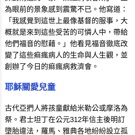
為眼前的景象感到震驚不已。他寫道：
「我感覺到這世上最像基督的服事，大
概就是來到這些受苦的可憐人中，帶給
他們福音的慰藉。」他看見福音徹底改
變了這些痲瘋病人的生命與人生觀，並
創辦了今日的痲瘋病救濟會。
耶穌關愛兒童
古代亞捫人將孩童獻給米勒公或摩洛為
祭。君士坦丁在公元312年信主後明訂
墮胎違法，羅馬、雅典各地紛紛設立孤