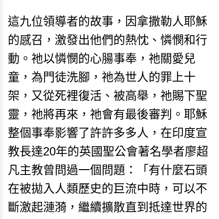
這九位領導者的故事，因拿撒勒人耶穌
的感召，激發出他們的熱忱、憐憫和行
動。祂以憐憫的心腸事奉，祂關愛兒
童，為門徒洗腳，祂為世人的罪上十
架，又從死裡復活、被高舉，祂賜下聖
靈，祂將再來，祂會有最後審判。耶穌
整個事奉影響了許許多多人，在印度宣
教長達20年的英國聖公會著名學者廖超
凡主教曾問過一個問題：「有什麼石頭
在被拋入人類歷史的巨流中時，可以不
斷激起漣漪，繼續擴散直到抵達世界的