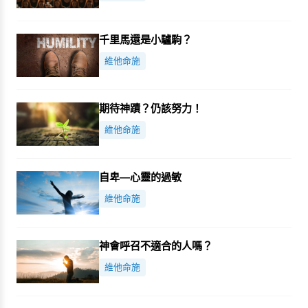
千里馬還是小驢駒？
維他命施
期待神蹟？仍該努力！
維他命施
自卑—心靈的過敏
維他命施
神會呼召不適合的人嗎？
維他命施